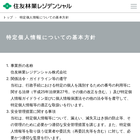
トップ
特定個人情報についての基本方針
事業内容
特定個人情報についての基本方針
サービス
当社管理物件検索
1.
事業所の名称
住友林業レジデンシャル株式会社
2.
関係法令・ガイドライン等の遵守
会社案内
当社は、行政手続における特定の個人を識別するための番号の利用等に
関する法律（平成25年法律第27号。その後の改正を含む。）及び特定個
当社管理物件事例
人情報ガイドライン並びに個人情報保護法その他の法令等を遵守して、
特定個人情報等の適正な取扱いを行います。
3.
安全管理措置に関する事項
サイトマップ
当社は、特定個人情報等について、漏えい、滅失又はき損の防止等、そ
の管理のために必要かつ適切な安全管理措置を講じます。また、特定個
採用情報
人情報等を取り扱う従業者や委託先（再委託先等を含む）に対して、必
要かつ適切な監督を行います。