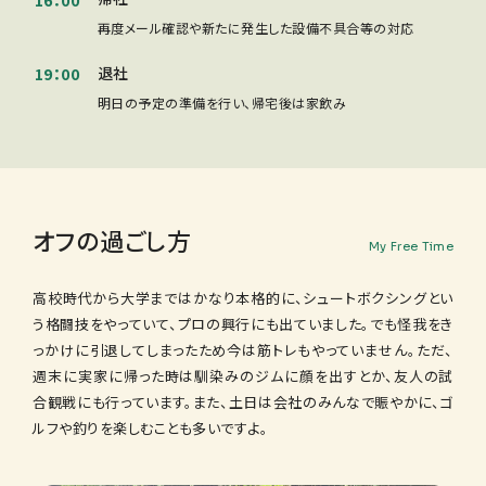
再度メール確認や新たに発生した設備不具合等の対応
退社
19：00
明日の予定の準備を行い、帰宅後は家飲み
オフの過ごし方
My Free Time
高校時代から大学まではかなり本格的に、シュートボクシングとい
う格闘技をやっていて、プロの興行にも出ていました。でも怪我をき
っかけに引退してしまったため今は筋トレもやっていません。ただ、
週末に実家に帰った時は馴染みのジムに顔を出すとか、友人の試
合観戦にも行っています。また、土日は会社のみんなで賑やかに、ゴ
ルフや釣りを楽しむことも多いですよ。