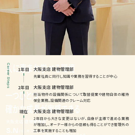
人に恵まれ学べる環境
Career Steps
大阪支店 建物管理部
1年目
先輩社員に同行し知識や業務を習得することが中心
で
大阪支店 建物管理部
2年目
一つひとつ
担当物件の設備関係について取替提案や建物自体の維持
保全業務。設備関連のクレーム対応
確かな成長が実感できる
大阪支店 建物管理部
現在
2年目から大きな変更はないが、自身が主導で進める業務
大阪支店 建物管理部
が増加し、オーナー様からの信頼も得ることができ管理外の
S.N
工事を実施することも増加
2021年入社（新卒）
※取材当時の部署となります。