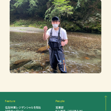
Feature
People
住友林業レジデンシャルを知る
営業部
10のキーワード
K.I
（新卒／2022年入社）